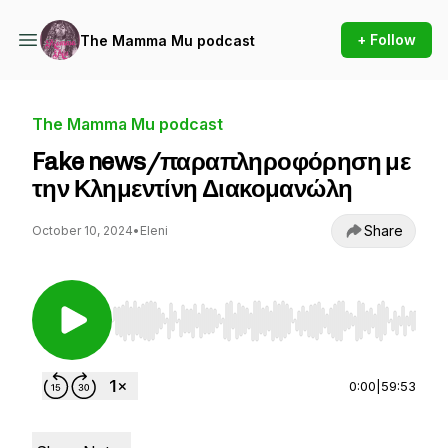
+ Follow
The Mamma Mu podcast
The Mamma Mu podcast
Fake news/παραπληροφόρηση με
την Κλημεντίνη Διακομανώλη
Share
October 10, 2024
•
Eleni
Use Left/Right to seek, Home/End to jump to st
0:00
|
59:53