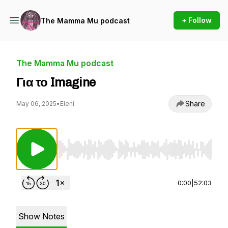
+ Follow
The Mamma Mu podcast
The Mamma Mu podcast
Για το Imagine
Share
May 06, 2025
•
Eleni
Use Left/Right to seek, Home/End to jump to st
0:00
|
52:03
Show Notes