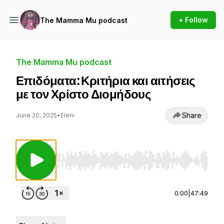
+ Follow
The Mamma Mu podcast
The Mamma Mu podcast
Επιδόματα: Κριτήρια και αιτήσεις
με τον Χρίστο Διομήδους
Share
June 20, 2025
•
Eleni
Use Left/Right to seek, Home/End to jump to st
0:00
|
47:49